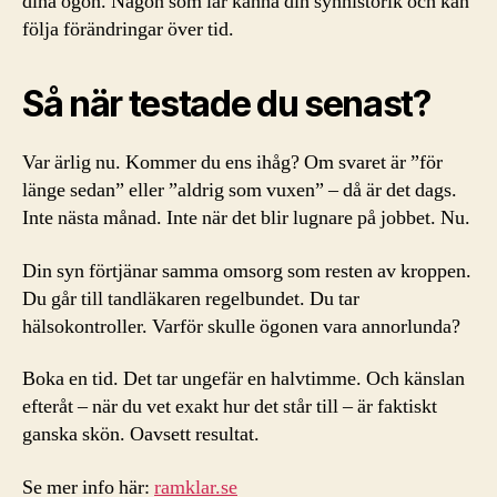
dina ögon. Någon som lär känna din synhistorik och kan
följa förändringar över tid.
Så när testade du senast?
Var ärlig nu. Kommer du ens ihåg? Om svaret är ”för
länge sedan” eller ”aldrig som vuxen” – då är det dags.
Inte nästa månad. Inte när det blir lugnare på jobbet. Nu.
Din syn förtjänar samma omsorg som resten av kroppen.
Du går till tandläkaren regelbundet. Du tar
hälsokontroller. Varför skulle ögonen vara annorlunda?
Boka en tid. Det tar ungefär en halvtimme. Och känslan
efteråt – när du vet exakt hur det står till – är faktiskt
ganska skön. Oavsett resultat.
Se mer info här:
ramklar.se