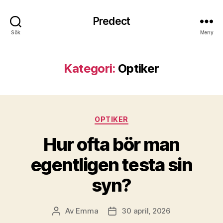
Predect
Sök
Meny
Kategori:
Optiker
Kategorier
OPTIKER
Hur ofta bör man
egentligen testa sin
syn?
Av
Emma
30 april, 2026
Inläggsförfattare
Inläggsdatum