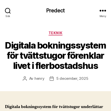
Predect
Sök
Meny
Kategorier
TEKNIK
Digitala bokningssystem
för tvättstugor förenklar
livet i flerbostadshus
Av
henry
5 december, 2025
Inläggsförfattare
Inläggsdatum
Digitala bokningssystem för tvättstugor underlättar