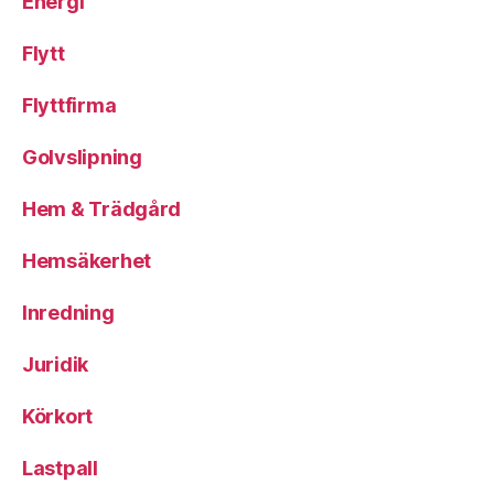
Energi
Flytt
Flyttfirma
Golvslipning
Hem & Trädgård
Hemsäkerhet
Inredning
Juridik
Körkort
Lastpall