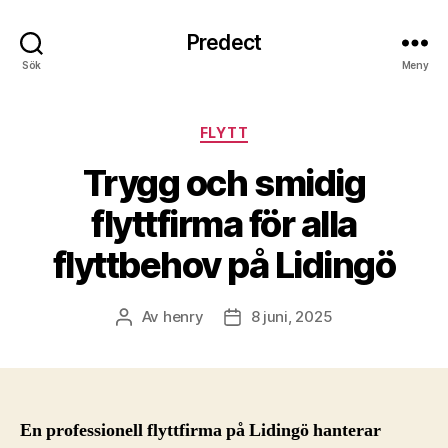
Predect
Sök
Meny
Kategorier
FLYTT
Trygg och smidig
flyttfirma för alla
flyttbehov på Lidingö
Av
henry
8 juni, 2025
Inläggsförfattare
Inläggsdatum
En professionell flyttfirma på Lidingö hanterar